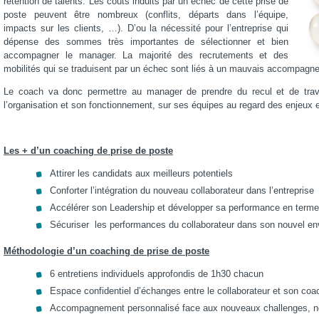
rétention de talents. Les coûts induits par un échec de cette prise de
poste peuvent être nombreux (conflits, départs dans l’équipe,
impacts sur les clients, …). D’ou la nécessité pour l’entreprise qui
dépense des sommes très importantes de sélectionner et bien
accompagner le manager. La majorité des recrutements et des
mobilités qui se traduisent par un échec sont liés à un mauvais accompagne
Le coach va donc permettre au manager de prendre du recul et de trava
l’organisation et son fonctionnement, sur ses équipes au regard des enjeux et
Les + d’un coaching de prise de poste
Attirer les candidats aux meilleurs potentiels
Conforter l’intégration du nouveau collaborateur dans l’entreprise
Accélérer son Leadership et développer sa performance en terme 
Sécuriser les performances du collaborateur dans son nouvel e
Méthodologie d’un coaching de prise de poste
6 entretiens individuels approfondis de 1h30 chacun
Espace confidentiel d’échanges entre le collaborateur et son coa
Accompagnement personnalisé face aux nouveaux challenges, n