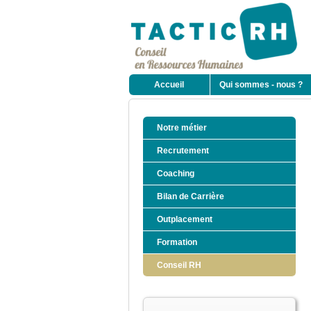
Accueil
Qui sommes - nous ?
Notre métier
Recrutement
Coaching
Bilan de Carrière
Outplacement
Formation
Conseil RH