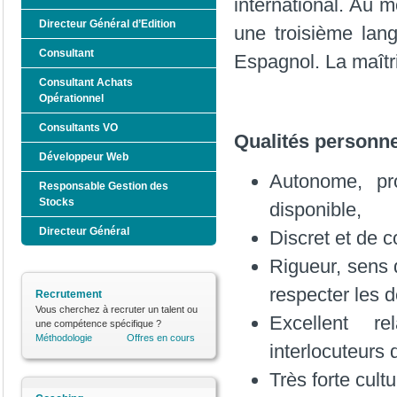
international. Au m
Directeur Général d’Edition
une troisième lang
Consultant
Espagnol. La maîtri
Consultant Achats
Opérationnel
Consultants VO
Qualités personne
Développeur Web
Autonome, pro
Responsable Gestion des
Stocks
disponible,
Directeur Général
Discret et de c
Rigueur, sens d
respecter les d
Recrutement
Vous cherchez à recruter un talent ou
Excellent r
une compétence spécifique ?
Méthodologie
Offres en cours
interlocuteurs d
Très forte cultu