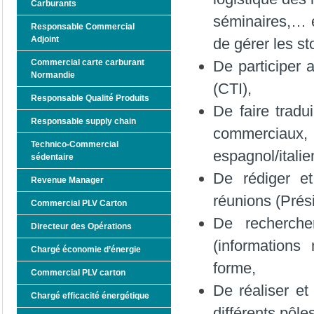
Carburants
séminaires,… e
Responsable Commercial
Adjoint
de gérer les s
Commercial carte carburant
De participer
Normandie
(CTI),
Responsable Qualité Produits
De faire tradu
Responsable supply chain
commerciaux, f
Technico-Commercial
espagnol/itali
sédentaire
De rédiger et
Revenue Manager
réunions (Prés
Commercial PLV Carton
De rechercher
Directeur des Opérations
(informations
Chargé économie d’énergie
forme,
Commercial PLV carton
De réaliser et
Chargé efficacité énergétique
différents pôles