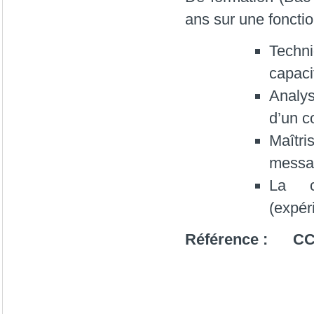
ans sur une foncti
Techni
capaci
Analys
d’un c
Maîtr
messag
La c
(expéri
Référence : CC