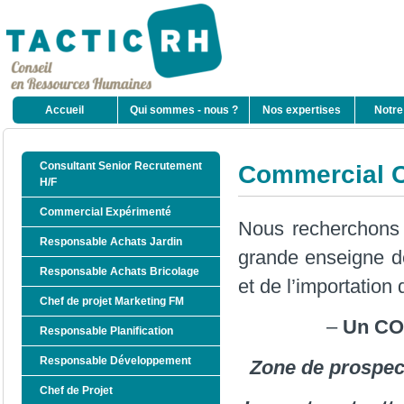
Accueil
Qui sommes - nous ?
Nos expertises
Notre
Consultant Senior Recrutement
Commercial C
H/F
Commercial Expérimenté
Nous recherchons 
Responsable Achats Jardin
grande enseigne de
Responsable Achats Bricolage
et de l’importation
Chef de projet Marketing FM
–
U
n
CO
Responsable Planification
Responsable Développement
Zone de prospect
Chef de Projet