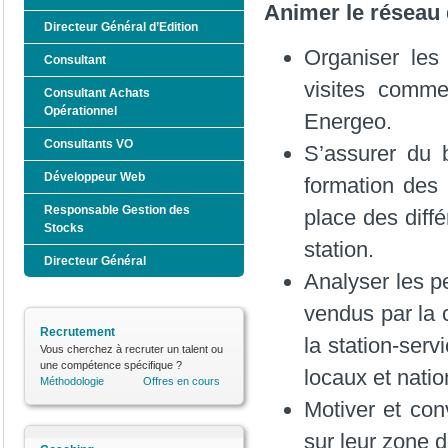
Animer le réseau
Directeur Général d’Edition
Organiser les
Consultant
visites comme
Consultant Achats
Opérationnel
Energeo.
Consultants VO
S’assurer du 
Développeur Web
formation des 
Responsable Gestion des
place des diff
Stocks
station.
Directeur Général
Analyser les p
vendus par la 
Recrutement
la station-ser
Vous cherchez à recruter un talent ou
une compétence spécifique ?
locaux et nati
Méthodologie
Offres en cours
Motiver et con
sur leur zone 