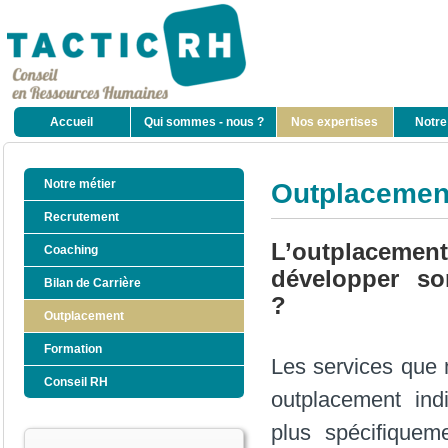
Accueil
Qui sommes - nous ?
Nos expertises
Notre
Notre métier
Outplacemen
Recrutement
L’outplaceme
Coaching
développer so
Bilan de Carrière
?
Outplacement
Formation
Les services que
Conseil RH
outplacement indi
plus spécifiquem