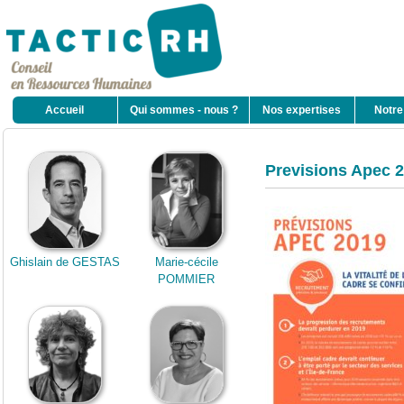
Accueil
Qui sommes - nous ?
Nos expertises
Notre
Previsions Apec 20
Ghislain de GESTAS
Marie-cécile
POMMIER