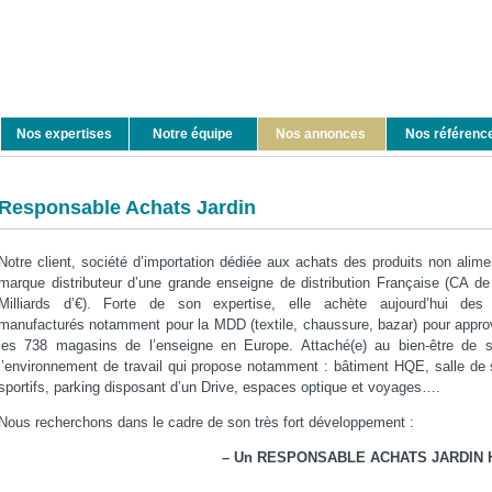
Nos expertises
Notre équipe
Nos annonces
Nos référenc
Responsable Achats Jardin
Notre client, société d’importation dédiée aux achats des produits non alime
marque distributeur d’une grande enseigne de distribution Française (CA d
Milliards d’€). Forte de son expertise, elle achète aujourd’hui des 
manufacturés notamment pour la MDD (textile, chaussure, bazar) pour appro
les 738 magasins de l’enseigne en Europe. Attaché(e) au bien-être de se
l’environnement de travail qui propose notamment : bâtiment HQE, salle de
sportifs, parking disposant d’un Drive, espaces optique et voyages….
Nous recherchons dans le cadre de son très fort développement :
– Un RESPONSABLE ACHATS JARDIN 