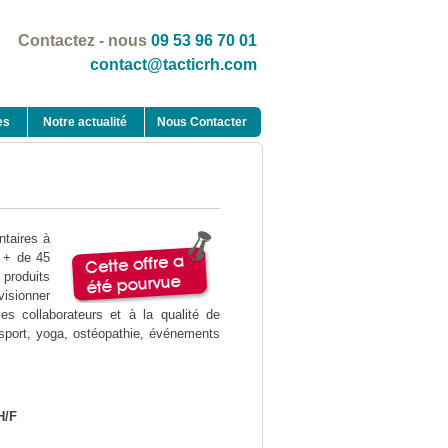
Contactez - nous
09 53 96 70 01
contact@tacticrh.com
es
Notre actualité
Nous Contacter
ntaires à
e + de 45
produits
visionner
s collaborateurs et à la qualité de
 sport, yoga, ostéopathie, événements
H/F