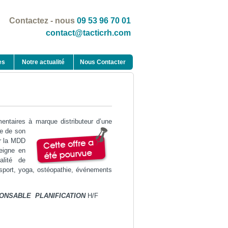
Contactez - nous
09 53 96 70 01
contact@tacticrh.com
es
Notre actualité
Nous Contacter
limentaires à marque
distributeur d’une
te de son
ur la MDD
seigne en
alité de
 sport, yoga, ostéopathie, événements
ONSABLE PLANIFICATION
H/F