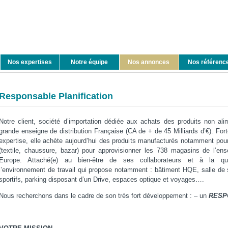
Nos expertises
Notre équipe
Nos annonces
Nos référenc
Responsable Planification
Notre client, société d’importation dédiée aux achats des produits non a
grande enseigne de distribution Française (CA de + de 45 Milliards d’€). For
expertise, elle achète aujourd’hui des produits manufacturés notamment po
(textile, chaussure, bazar) pour approvisionner les 738 magasins de l’en
Europe. Attaché(e) au bien-être de ses collaborateurs et à la qu
l’environnement de travail qui propose notamment : bâtiment HQE, salle de
sportifs, parking disposant d’un Drive, espaces optique et voyages….
Nous recherchons dans le cadre de son très fort développement : – un
RESP