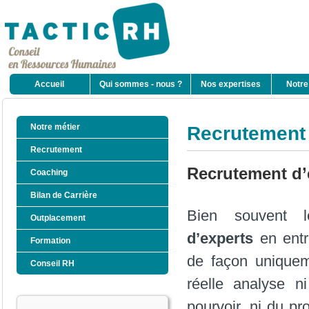
Accueil
Qui sommes - nous ?
Nos expertises
Notre
Notre métier
Recrutement 
Recrutement
Recrutement d’
Coaching
Bilan de Carrière
Bien souvent
Outplacement
d’experts
en entr
Formation
de façon uniqueme
Conseil RH
réelle analyse n
pourvoir, ni du pro